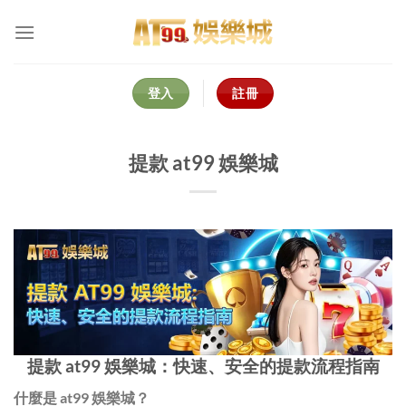
Skip
to
content
登入
註冊
提款 at99 娛樂城
提款 at99 娛樂城：快速、安全的提款流程指南
什麼是 at99 娛樂城？