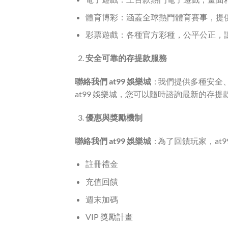
體育博彩：涵蓋全球熱門體育賽事，提
彩票遊戲：各種官方彩種，公平公正，
安全可靠的存提款服務
聯絡我們 at99 娛樂城
: 我們提供多種安
at99 娛樂城，您可以隨時諮詢最新的存提
優惠與獎勵機制
聯絡我們 at99 娛樂城
: 為了回饋玩家，at
註冊禮金
充值回饋
週末加碼
VIP 獎勵計畫