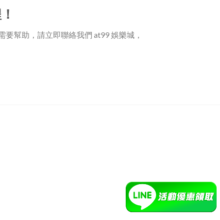
程！
要幫助，請立即聯絡我們 at99 娛樂城，