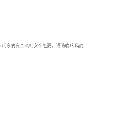
保玩家的資金流動安全無憂。透過聯絡我們