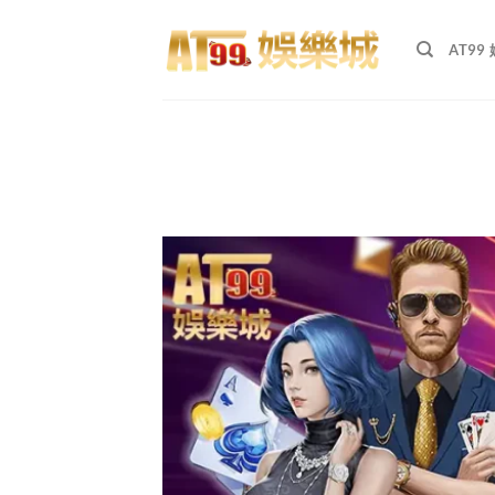
Skip
to
AT99
content