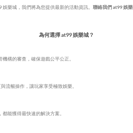
99 娛樂城，我們將為您提供最新的活動資訊。
聯絡我們 at99 娛
為何選擇 at99 娛樂城？
際監管機構的審查，確保遊戲公平公正。
質與流暢操作，讓玩家享受極致娛樂。
樂城，都能獲得最快速的解決方案。