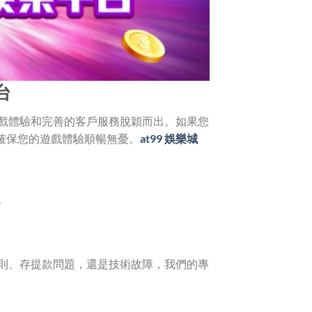
台
的遊戲體驗和完善的客戶服務脫穎而出。如果您
，確保您的遊戲體驗順暢無憂。
at99 娛樂城
？
戲規則、存提款問題，還是技術故障，我們的專